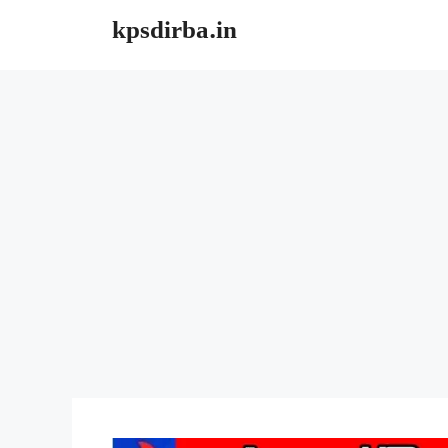
Skip
kpsdirba.in
to
content