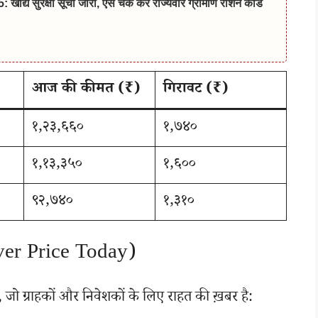
 सुरक्षा सूची जारी, ऐसे चेक करें राज्यवार ग्रामीण राशन कार्ड
आज की कीमत (₹)
गिरावट (₹)
१,२३,६६०
१,७४०
१,१३,३५०
१,६००
९२,७४०
१,३१०
lver Price Today)
ै, जो ग्राहकों और निवेशकों के लिए राहत की ख़बर है: