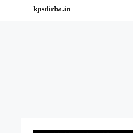
Skip
kpsdirba.in
to
content